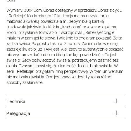
Wymiary: 30x40cm. Obraz dostępny w sprzedaży. Obraz z cyklu
,,Refleksje” Kiedy miałam 10 lat i moja mama uczyła mnie
malować akwarelą powiedziała mi, żebym białą kartkę
traktowała jak światło. Każda ,,kładziona” przeze mnie plama
koloru przysłania to światło. Tworząc cykl ,,Refleksje” ciągle
miałam w pamięci te słowa. I właśnie to chciałam pokazać. Że ta
kartka świeci. Po prostu tak ma. Z natury. Zanim cokolwiek się
zadzieje światło już TAM jest. Ale, żeby to autentycznie pokazać
nie wystarczy dać ludziom białą kartkę i powiedzieć: ,,To jest
światło”. Żeby doświadczyć światła, potrzebujemy zaznać też
cienia. Czasami mówi się, że ciemność, to jest brak światła. W
serii ,,Refleksje” przyjęłam inną perspektywę. W tym uniwersum
nie ma braku światła. Ono jest zawsze. Jest tylko na różne
sposoby zasłaniane.
Technika
Pielęgnacja